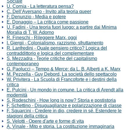
Sociale
U. Cornia - La letteratura pensa?
C. Dell’Aversano - Invito alla teoria queer
F. Denunzio - Media e potere
E. Donaggio – La critica come passione
U. Fadini - Una teoria fuori luogo: a partire dai Minima
Moralia di T. W. Adorno
R. Fineschi - Rileggere Marx, oggi
I. Gjergji - Colonialismo, razzismo, sfruttamento
R. Lanfredini - Quale pensiero critico? Logica del
contraddittorio e logica del complementare
S. Mezzadra - Teorie critiche del capitalismo
contemporaneo
G. Paolucci – Tempo & Merce: da L. B. Alberti a K. Marx
M. Pezzella - Guy Debord, La società dello spettacolo
W. Privitera - La Scuola di Francoforte e i destini della
critica
E. Pulcini - Un mondo in comune. La critica di Arendt alla
modernità
S. Rodeschini - How long is now? Storia e postistoria
F. Schettino - Disuguaglianze e polarizzazione di classe
F. Squarcini - Credere in dio, credere in sé. Estendere le
stagioni della critica
S. Velotti - Opere d'arte e forme di vita
A. Vinale - Mito e storia. La costituzione immaginaria