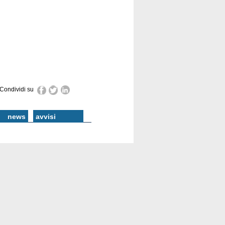
Condividi su
news
avvisi