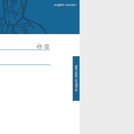
english version
SOL
-
Servizi
online