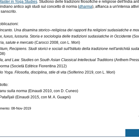
Master in Yoga Studies
. Studioso delle tradizioni filosofiche e religiose dell'India an
indiano antico agli studi sul concetto di norma (
dharma
), affianca a un'intensa attivi
 sanscrito.
bblicazioni:
incanto. Una disamina storico–religiosa dei rapporti fra religioni sudasiatiche e mo
x, luxus, lussuria. Storia e sociologia delle tradizioni sudasiatiche in Occidente
(Soc
ria, salute e mercato
(Carocci 2008, con L. Mori)
tum, Recipiens. Studi storici e sociali sull'Istituto della tradizione nell'antichità sud
008)
da, and Law. Studies on South Asian Classical Intellectual Traditions
(Anthem Press
norma
(Società Editrice Fiorentina 2012)
 Yoga. Filosofia, disciplina, stile di vita
(Solferino 2019, con L. Mori)
dotto:
 Manu sulla norma
(Einaudi 2010, con D. Cuneo)
 Patañjali (Einaudi 2015, con M. A. Guagni)
namento: 08-Nov-2019