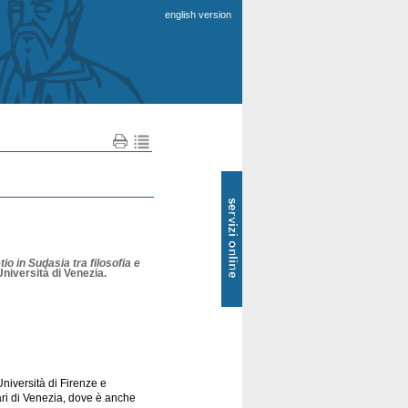
english version
SOL
-
Servizi
online
io in Sudasia tra filosofia e
Università di Venezia.
Università di Firenze e
ari di Venezia, dove è anche