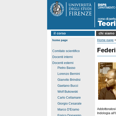
il corso
chi siamo
Home page
home page
Federi
Comitato scientifico
Docenti interni
Docenti esterni
Pietro Basso
Lorenzo Bernini
Gianvito Brindisi
Gaetano Bucci
Wolf Bukowski
Carlo Cellamare
Giorgio Cesarale
Addottoratosi 
Marco D'Eramo
Indologia all
Enrico Donaggio