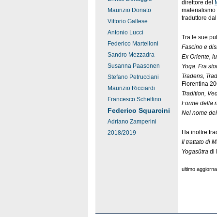
direttore del
Maurizio Donato
materialismo 
traduttore dal
Vittorio Gallese
Antonio Lucci
Tra le sue pu
Federico Martelloni
Fascino e dis
Sandro Mezzadra
Ex Oriente, lu
Susanna Paasonen
Yoga. Fra sto
Tradens, Tradi
Stefano Petrucciani
Fiorentina 2
Maurizio Ricciardi
Tradition, Ve
Francesco Schettino
Forme della 
Federico Squarcini
Nel nome dello
Adriano Zamperini
Ha inoltre tra
2018/2019
Il trattato di
Yogasūtra
di
ultimo aggior