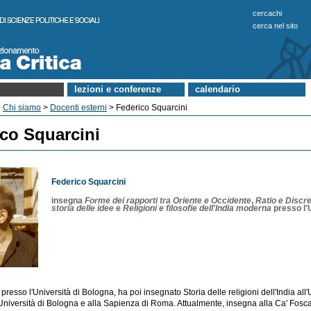
cercachi
cerca nel sito
lezioni e conferenze
calendario
>
Chi siamo
>
Docenti esterni
> Federico Squarcini
co Squarcini
Federico Squarcini
insegna
Forme dei rapporti tra Oriente e Occidente
,
Ratio e Discret
storia delle idee
e
Religioni e filosofie dell'India moderna
presso l'
presso l'Università di Bologna, ha poi insegnato Storia delle religioni dell'India all'
'Università di Bologna e alla Sapienza di Roma. Attualmente, insegna alla Ca' Fosc